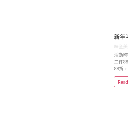
新年
味全美好
活動時
二件8
88折，
Rea