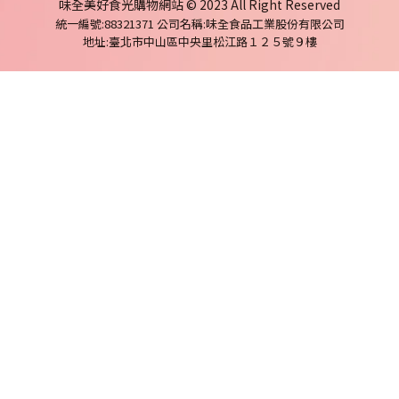
味全美好食光購物網站 © 2023 All Right Reserved
統一編號:88321371
公司名稱:味全食品工業股份有限公司
地址:臺北市中山區中央里松江路１２５號９樓