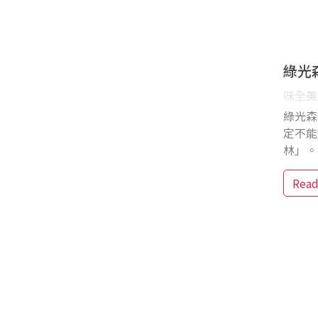
綠光
味全美好
綠光森
定不能
林」。
Rea