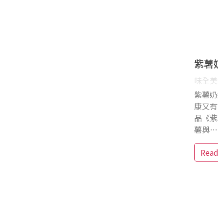
紫薯
味全美好
紫薯奶
康又有
品《紫
薯與⋯
Rea