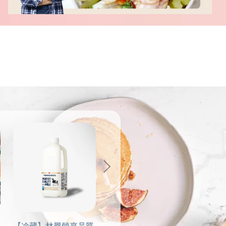
【冷藏】林鳳營高品質
【冷藏】木崗高品質雞
【冷