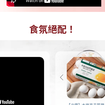
食氛絕配！
崗高品質雞
【冷藏】林鳳營高品質
【冷藏】木崗高品質雞