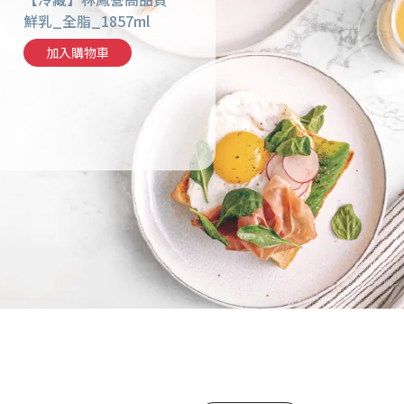
鮮乳_全脂_1857ml
蛋_白蛋_10入
鮮乳_
加入購物車
加入購物車
加