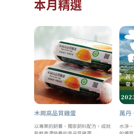
本月精選
木崗高品質雞蛋
萬丹
以專業的飼養、獨家飼料配方，成就
水淨、
新鮮香濃營養的高品質雞蛋
的優質