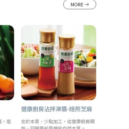
MORE
健康廚房沾拌淋醬-焙煎芝麻
喝，追
忠於本質，少點加工，從健康廚房開
始，回歸單純質樸的自然本質。