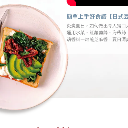
蛋_白蛋_10
簡單上手好食譜【日式
加入購物
炎炎夏日，如何做出令人胃口
運用水菜、紅蘿蔔絲、海帶絲
魂醬料—焙煎芝麻醬，夏日清