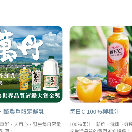
‧酪農戶限定鮮乳
每日C 100%柳橙汁
草鮮、人用心，誕生每日限量
100%果汁，新鮮、健康、好
乳源。
求生活品質的我們不容錯過。