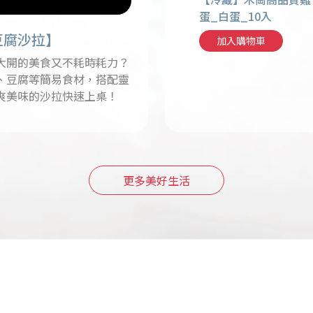
入
鮮乳_全脂_1857ml
蛋_白蛋_10入
豆腐沙拉】
車
加入購物車
加入購物車
大開的美食又不耗時耗力？
、豆腐等簡易食材，搭配靈
爽美味的沙拉快速上桌！
更多美好生活