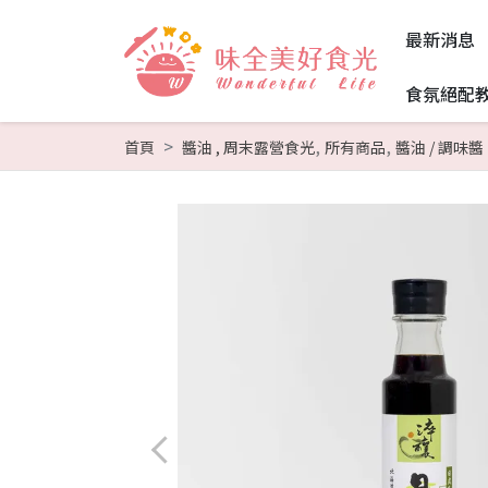
最新消息
食氛絕配
,
,
首頁
醬油
,
周末露營食光
所有商品
醬油 / 調味醬