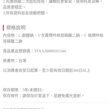
2.先進擠壓二次造粒技術，讓顆粒更緊密，使用時易溶解，
品質更穩定。
3.所有原料批批檢驗把關。
規格說明
內容物：L-麩酸鈉、5’次黃嘌呤核苷磷酸二鈉、5’ 鳥嘌呤核
苷磷酸二鈉
食品產品登錄碼：TFAA20000101244
原產地：台灣
以消費者收受日起算，至少距有效日期前360日以上
保存期限：5年(未開封)
保存條件：請保存於室溫下，並避免陽光直射。