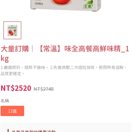
大量訂購｜【常溫】味全高餐高鮮味精_1
kg
1.嚴選原料，提鮮不搶味。 2.先進擠壓二次造粒技術，使用時易溶解，
品質更穩定。
NT$2520
NT$2748
名稱
12盒