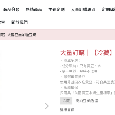
商品分類
熱銷商品
主題企劃
大量訂購專區
定期購
教室
關於我們
冷藏】大醇豆無加糖豆漿
大量訂購｜【冷藏
‧簡單配方：
-成分單純，只有黃豆、水
-單一豆種，堅持不混豆
‧嚴選優質黃豆
使用非基因改造黃豆，符合美國農
‧永續環保
採用具「美國黃豆永續生產標章」
冷藏
高純豆 韻香濃
建議售價