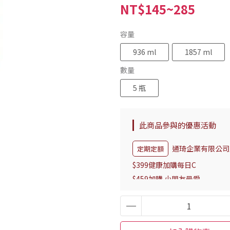
NT$145~285
容量
936 ml
1857 ml
數量
5 瓶
此商品參與的優惠活動
通琦企業有限公司
定期定額
$399健康加購每日C
$459加購 小朋友最愛