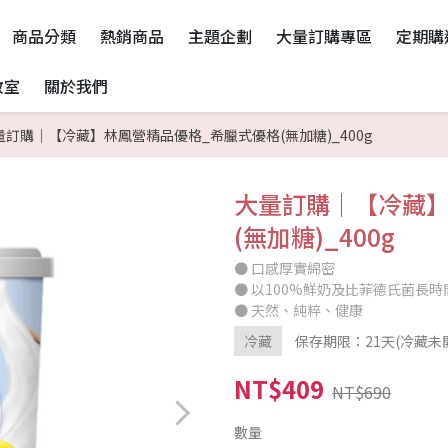
商品分類
熱銷商品
主題企劃
大量訂購專區
定期購
教室
關於我們
量訂購｜【冷藏】林鳳營精品優格_希臘式優格(無加糖)_400g
大量訂購｜【冷藏】
(無加糖)_400g
● 口感厚實綿密
● 以100%鮮奶及比菲德氏菌長
● 天然、純粹、健康
冷藏
保存期限：21天(冷藏未
NT$409
NT$690
數量