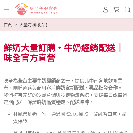
首頁
大量訂購(乳品)
鮮奶大量訂購・牛奶經銷配送｜
味全官方直營
味全為
全台主要牛奶經銷商之一
，提供北中南各地飲食業
者、團膳通路與商用客戶
鮮奶定期配送、乳品批發合作
。
我們擁有完整的冷藏倉儲與冷鏈物流系統，支援每日或每週
定期配送，保證
鮮奶品質穩定、配送準時
。
林鳳營鮮奶：唯一通過國際SQF驗證，濃純香口感，品
質保證