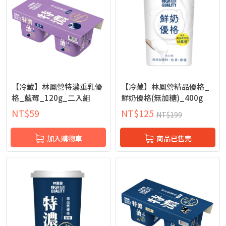
【冷藏】林鳳營特濃重乳優
【冷藏】林鳳營精品優格_
格_藍莓_120g_二入組
鮮奶優格(無加糖)_400g
NT$
59
NT$
125
NT$
199
加入購物車
商品已售完