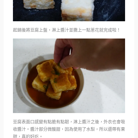
起鍋後將豆腐上盤，淋上醬汁並撒上一點蔥花就完成啦！
豆腐表面口感變有點脆有點韌，淋上醬汁之後，外衣也會吸
收醬汁。醬汁部分微酸甜，因為使用了水梨，所以還帶有果
甜，真的好吃。