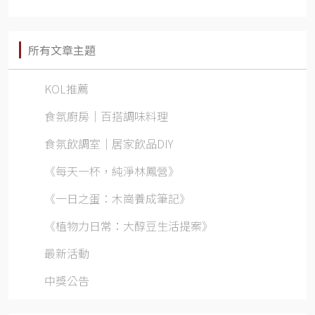
所有文章主題
KOL推薦
食氛廚房｜百搭調味料理
食氛飲調室｜居家飲品DIY
《每天一杯，純淨林鳳營》
《一日之蛋：木崗養成筆記》
《植物力日常：大醇豆生活提案》
最新活動
中獎公告