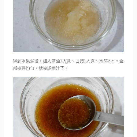
得到水果泥後，加入醬油1大匙、白醋1大匙、水50c.c.。全
部攪拌均勻，就完成醬汁了。