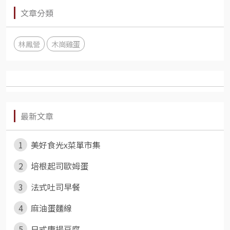
文章分類
林鳳營
木崗雞蛋
最新文章
1
美好食光x菜單市集
2
培根起司歐姆蛋
3
法式吐司早餐
4
麻油蛋麵線
5
日式唐揚豆腐