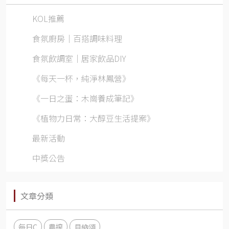
KOL推薦
食氛廚房｜百搭調味料理
食氛飲調室｜居家飲品DIY
《每天一杯，純淨林鳳營》
《一日之蛋：木崗養成筆記》
《植物力日常：大醇豆生活提案》
最新活動
中獎公告
文章分類
每日C
農搾
貝納頌